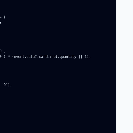
 {



",

0") * (event.data?.cartLine?.quantity || 1),

"0"),
