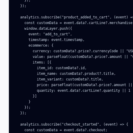
    });

  });

  analytics.subscribe("product_added_to_cart", (event) =>
    const customData = event.data?.cartLine?.merchandise;
    window.dataLayer.push({

      event: "add_to_cart",

      timestamp: event.timestamp,

      ecommerce: {

        currency: customData?.price?.currencyCode || "USD
        value: parseFloat(customData?.price?.amount || "
        items: [{

          item_id: customData?.id,

          item_name: customData?.product?.title,

          item_variant: customData?.title,

          price: parseFloat(customData?.price?.amount || 
          quantity: event.data?.cartLine?.quantity || 1

        }]

      }

    });

  });

  analytics.subscribe("checkout_started", (event) => {

    const customData = event.data?.checkout;
