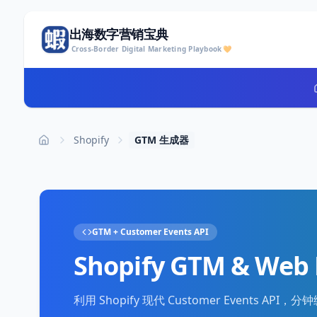
出海数字营销宝典
Cross-Border Digital Marketing Playbook
🧡
Shopify
GTM 生成器
Home
GTM + Customer Events API
Shopify GTM & W
利用 Shopify 现代 Customer Events API